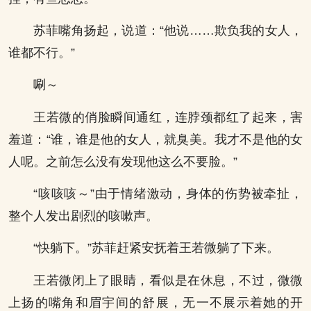
苏菲嘴角扬起，说道：“他说……欺负我的女人，
谁都不行。”
唰～
王若微的俏脸瞬间通红，连脖颈都红了起来，害
羞道：“谁，谁是他的女人，就臭美。我才不是他的女
人呢。之前怎么没有发现他这么不要脸。”
“咳咳咳～”由于情绪激动，身体的伤势被牵扯，
整个人发出剧烈的咳嗽声。
“快躺下。”苏菲赶紧安抚着王若微躺了下来。
王若微闭上了眼睛，看似是在休息，不过，微微
上扬的嘴角和眉宇间的舒展，无一不展示着她的开