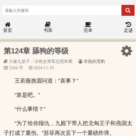
首页
书库
完本
足迹
第124章 舔狗的等级
大秦九皇子：冷艳女将军总想和离
奔跑的雪豹
2504 字
2024-11-19
王若薇挑眉问道：“喜事？”
“算是吧。”
“什么事情？”
“为了给你报仇，九殿下带人把北匈王子和燕国太
子打成了重伤。”苏菲再次丢下一个重磅炸弹。