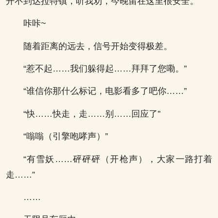
开不到达拉特镇，听我劝，今晚留在这里很安全。”
咔咔~
随着距离的远去，信号开始变得极差。
“惹不起……我们躲得起……拜拜了您嘞。”
“谁信你那什么标记，电影看多了吧你……”
“快……快走，走……别……回应了”
“嗡嗡（引擎咆哮声）”
“有雪妖……砰砰砰（开枪声），大家一路打着
走……”
……