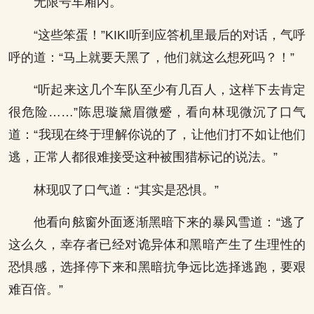
无限号车厢内。
“这些笨蛋！”KIKI听到应答机里最后的对话，气呼
呼的道：“马上就要天黑了，他们就这么想死吗？！”
“听起来这几个车队至少有几百人，这样下去肯定
很危险……”陈思璇黛眉微蹙，看向林现微沉了口气
道：“我现在终于理解你说的了，让他们打不如让他们
逃，正常人都很难接受这种被围猎标记的说法。”
林现叹了口气道：“其实是恐惧。”
他看向舷窗外面逐渐黑暗下来的暴风雪道：“逃了
这么久，幸存者已经对诡异体和黑暗产生了生理性的
恐惧感，选择停下来和黑暗抗争远比选择逃跑，要艰
难百倍。”