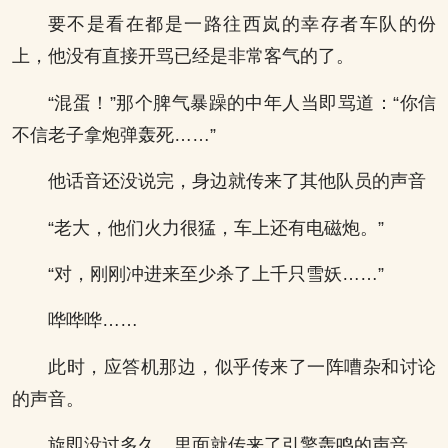
要不是看在都是一路往西岚的幸存者车队的份
上，他没有直接开骂已经是非常客气的了。
“混蛋！”那个脾气暴躁的中年人当即骂道：“你信
不信老子拿炮弹轰死……”
他话音还没说完，身边就传来了其他队员的声音
“老大，他们火力很猛，车上还有电磁炮。”
“对，刚刚冲进来至少杀了上千只雪妖……”
哗哗哗……
此时，应答机那边，似乎传来了一阵嘈杂和讨论
的声音。
旋即没过多久，里面就传来了引擎轰鸣的声音。