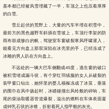
基本都已经被风雪埋藏了一半，车顶之上也压着厚厚
的白雪。
雪丘起伏的荒野上，大量的汽车半埋在积雪中，
最前方的黑色越野车斜插在雪坡上，车顶行李架的防
雨布鼓成惨白的帆，驾驶室车窗破裂寒风呼啸灌入，
能看见方向盘上那双深陷在冰壳里的手，已经冻成了
冰雕的男人趴在方向盘上。
不远处的一辆大巴车侧翻成45度，逃生窗的破口
被积雪堵成漏斗状，有个穿红羽绒服的女人从破裂的
装甲窗口钻出，她怀里的婴儿襁褓冻成了冰茧，垂落
的围巾在风中扬起时，冰碴碰撞出风铃般的碎响，车
尾的柴油取暖器管道爆裂，溢出的燃料在车体表面凝
成钟乳石状的冰锥，折射着死人指甲般的灰光。