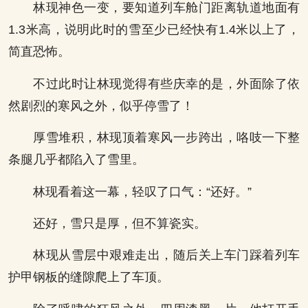
林现神色一变，要知道列车舱门距离轨道地面有
1.3米高，说明此时的雪至少已经快有1.4米以上了，
简直恐怖。
不过此时让林现觉得有些庆幸的是，外面除了依
然剧烈的寒风之外，似乎停雪了！
厚雪堆积，林现顶着寒风一步跨出，咯吱一下整
条腿几乎都陷入了雪里。
林现看着这一幕，轻叹了口气：“还好。”
还好，雪只是厚，但不算瓷实。
林现从雪层中艰难走出，随后关上车门踩着列车
护甲钢板的缝隙爬上了车顶。