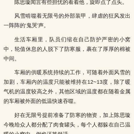
陈思璇闻言有些担忧的看着他，旋即点了点头。
风雪啃噬着无限号的外部装甲，肆虐的狂风发出
一阵阵的‘鬼哭’声。
生活车厢里，队员们缩在自己防护严密的小窝
中，轮值休息的人脱下了防寒服，裹在了厚厚的棉被
中间。
车厢的供暖系统持续的工作，可随着外面风雪的
加剧，车厢内的温度只能被维持在12~13度，除了暖
气机的温度较高之外，其他区域的温度都在随着金属
的车厢被外面的低温快速吞噬。
好在无限号提前准备了防寒的物资，加上陈思璇
今晚给众人都分配了肉食罐头，每个人都躲在自己温