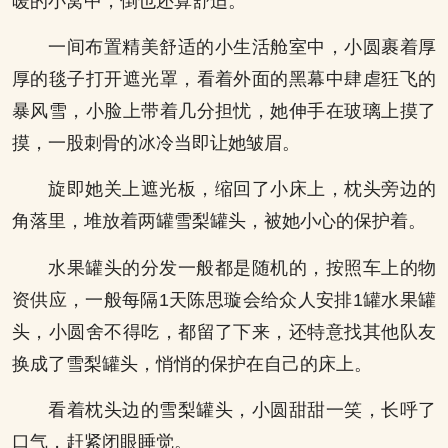
暖的小窝中，倒也还算舒适。
一间布置精美舒适的小生活舱室中，小圆裹着厚
厚的毯子打开遮光罩，看着外面的黑幕中肆虐狂飞的
暴风雪，小脸上带着几分担忧，她伸手在玻璃上摸了
摸，一股刺骨的冰冷当即让她皱眉。
旋即她关上遮光板，缩回了小床上，枕头旁边的
角落里，堆放着两罐雪梨罐头，被她小心的保护着。
水果罐头的分发一般都是随机的，按照车上的物
资供应，一般每隔1天陈思璇会给众人安排1罐水果罐
头，小圆舍不得吃，都留了下来，还特意找其他队友
换成了雪梨罐头，悄悄的保护在自己的床上。
看着枕头边的雪梨罐头，小圆甜甜一笑，长呼了
口气，赶紧闭眼睡觉。