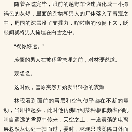
随着吞噬完毕，眼前的越野车快速腐化成一小撮
褐色的灰烬，里面的杂物和男人的尸体落入了雪窟之
中，周围的深雪没了支撑力，哗啦啦的倾倒下来，眨
眼间就将男人掩埋在白雪之中。
“祝你好运。”
冻僵的男人在被积雪掩埋之前，对林现说道。
轰隆隆。
这时候，雪原突然开始发出轻微的震颤，
林现看到面前的雪层和空气似乎都在不断的震
动，当即抬起头，此时他仿佛听到某种极低频率的吼
叫自遥远的雪原中传来，天空之上，一道震荡的电离
层忽然从远处一扫而过，霎时，林现只感觉隘口外面