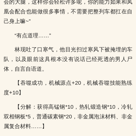
会的大腿，这样你会轻松许多呢，你的能力如果和凤
凰会配合也能做很多事情，不需要把整列车都扛在自
己身上嘛~”
“有点道理……”
林现吐了口寒气，他目光扫过寒风下被掩埋的车
队，以及眼前这具根本没有说话已经死透的男人尸
体，自言自语道。
【吞噬成功，机械源点+20，机械吞噬技能熟练
度+10】
【分解：获得高锰钢*10，热轧锻造钢*10，冷轧
双相钢板*5，普通碳素钢*20，非金属泡沫材料、非金
属复合材料……】