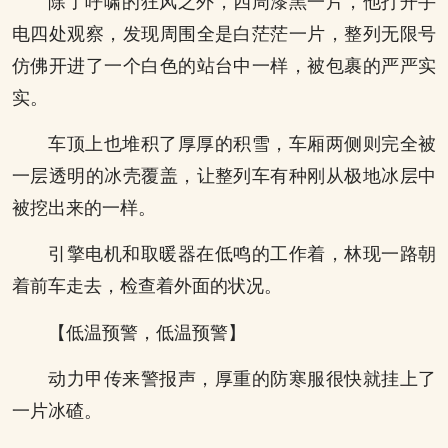
除了呼啸的狂风之外，四周漆黑一片，他打开手
电四处观察，发现周围全是白茫茫一片，整列无限号
仿佛开进了一个白色的站台中一样，被包裹的严严实
实。
车顶上也堆积了厚厚的积雪，车厢两侧则完全被
一层透明的冰壳覆盖，让整列车有种刚从极地冰层中
被挖出来的一样。
引擎电机和取暖器在低鸣的工作着，林现一路朝
着前车走去，检查着外面的状况。
【低温预警，低温预警】
动力甲传来警报声，厚重的防寒服很快就挂上了
一片冰碴。