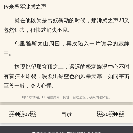
传来窸窣沸腾之声。
就在他以为是雪妖暴动的时候，那沸腾之声却又
忽然远去，很快就消失不见。
乌里雅斯太山周围，再次陷入一片诡异的寂静
中。
林现眺望那穹顶之上，遥远的极寒旋涡中心不时
有着狂雷炸裂，映照出钴蓝色的风暴天幕，如同宇宙
巨兽一般，令人心悸。
Tip：移动端、PC端使用同一网址，自动适应，极致阅读体验。

07
目录
20
