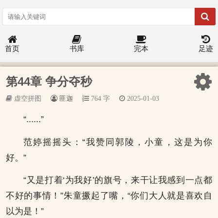
首页
书库
完本
足迹
第44章 争分夺秒
虚空拼图
匪迦
764 字
2025-01-03
“......”
范婷摇摇头：“我赞同郭陵，小童，这是为你
好。”
“又是打着‘为我好’的旗号，来干让我感到一点都
不好的事情！”朱童撅起了嘴，“你们大人就是喜欢自
以为是！”