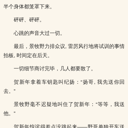
半个身体都笼罩下来。
砰砰、砰砰。
心跳的声音大过一切。
最后，景牧野力排众议, 雷厉风行地将试训的事情
拍板, 时间定在后天。
一切细节商讨完毕，几人都要散了。
贺新年拿着车钥匙叫纪扬：“扬哥, 我先送你回
去。”
景牧野毫不迟疑地叫住了贺新年：“等等，我送
他。”
贺新年惊诧得差点没跳起来——野哥单独开车送