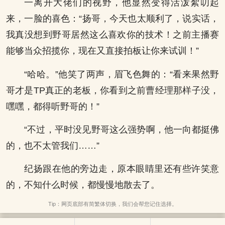
一离开大佬们的视野，他显然变得活泼絮叨起
来，一脸的喜色：“扬哥，今天也太顺利了，说实话，
我真没想到野哥居然这么喜欢你的技术！之前主播赛
能够当众招揽你，现在又直接拍板让你来试训！”
“哈哈。”他笑了两声，眉飞色舞的：“看来果然野
哥才是TP真正的老板，你看到之前曹经理那样子没，
嘿嘿，都得听野哥的！”
“不过，平时没见野哥这么强势啊，他一向都挺佛
的，也不太管我们……”
纪扬跟在他的旁边走，原本眼睛里还有些许笑意
的，不知什么时候，都慢慢地散去了。
Tip：网页底部有简繁体切换，我们会帮您记住选择。