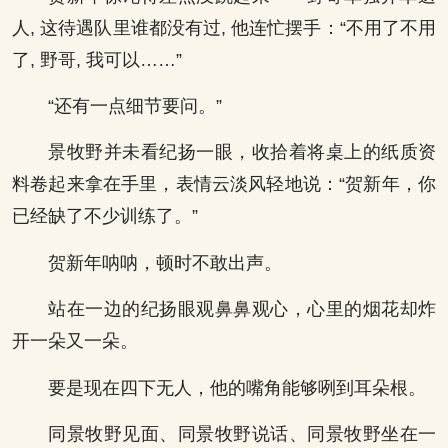
人, 这待遇队里谁都没有过, 他连忙摆手：“不用了不用
了, 野哥, 我可以……”
“还有一点细节要问。”
景牧野并未看纪扬一眼，收拾着将桌上的纸质资
料卷起来拿在手里，表情云淡风轻地说：“贺新年，你
已经缺了不少训练了。”
贺新年呐呐，顿时不敢出声。
站在一边的纪扬眼观鼻鼻观心，心里的烟花却炸
开一朵又一朵。
要是现在四下无人，他的嘴角能够咧到耳朵根。
同景牧野见面、同景牧野说话、同景牧野坐在一