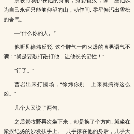
景牧野就护在他的身前，身姿挺拔，像一座他以
为自己永远只能够仰望的山，动作间, 零星倾泻出雪松
的香气。
—“什么你的人。”
他听见徐炜反驳, 这个脾气一向火爆的直男语气不
满：“就是要敲打敲打他，让他长长记性！”
“行了。”
曹岩出来打圆场，“徐炜你别一上来就搞得这么
凶。”
几个人又说了两句。
之后景牧野再次坐下来，却是换了个方向, 就坐在
紧挨纪扬的沙发扶手上, 一只手撑在他的身后，几乎大