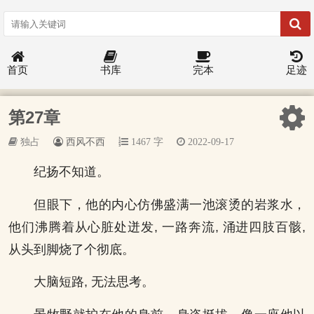
首页
书库
完本
足迹
第27章
独占
西风不西
1467 字
2022-09-17
纪扬不知道。
但眼下，他的内心仿佛盛满一池滚烫的岩浆水，
他们沸腾着从心脏处迸发, 一路奔流, 涌进四肢百骸,
从头到脚烧了个彻底。
大脑短路, 无法思考。