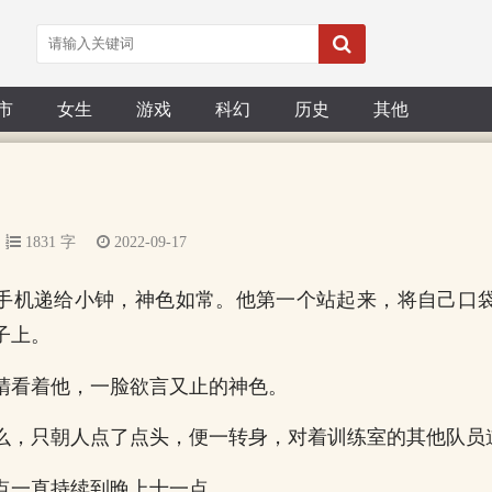
市
女生
游戏
科幻
历史
其他
1831 字
2022-09-17
手机递给小钟，神色如常。他第一个站起来，将自己口
子上。
睛看着他，一脸欲言又止的神色。
么，只朝人点了点头，便一转身，对着训练室的其他队员道
点一直持续到晚上十一点。