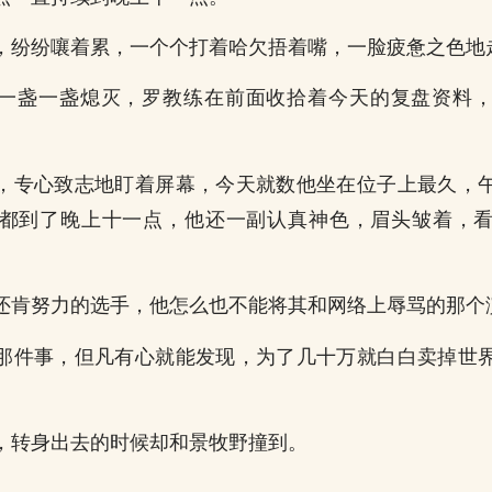
，纷纷嚷着累，一个个打着哈欠捂着嘴，一脸疲惫之色地
一盏一盏熄灭，罗教练在前面收拾着今天的复盘资料
，专心致志地盯着屏幕，今天就数他坐在位子上最久，
都到了晚上十一点，他还一副认真神色，眉头皱着，
还肯努力的选手，他怎么也不能将其和网络上辱骂的那个
那件事，但凡有心就能发现，为了几十万就白白卖掉世
，转身出去的时候却和景牧野撞到。