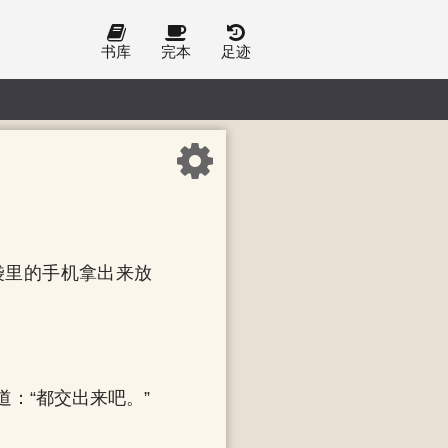
书库
完本
足迹
袋里的手机拿出来放
：“都交出来吧。”