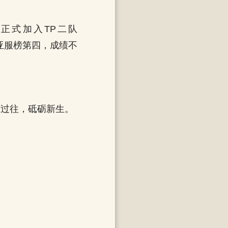
将正式加入TP二队
高居亚服榜第四，成绩不
直面过往，砥砺新生。