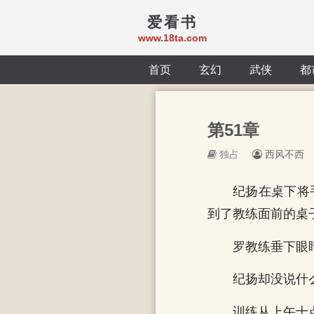
爱看书
www.18ta.com
首页
玄幻
武侠
都
第51章
独占
西风不西
纪扬在桌下将
到了教练面前的桌
罗教练垂下眼
纪扬却没说什
训练从上午十