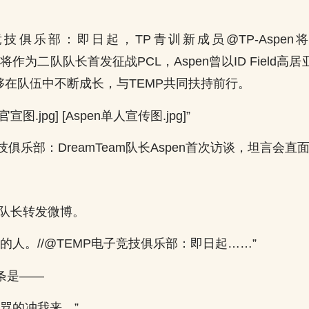
子竞技俱乐部：即日起，TP青训新成员@TP-Aspen
届时将作为二队队长首发征战PCL，Aspen曾以ID Field
能够在队伍中不断成长，与TEMP共同扶持前行。
图.jpg] [Aspen单人宣传图.jpg]”
竞技俱乐部：DreamTeam队长Aspen首次访谈，坦言会
P队长转发微博。
：我的人。//@TEMP电子竞技俱乐部：即日起……”
条是——
：想骂的冲我来。”