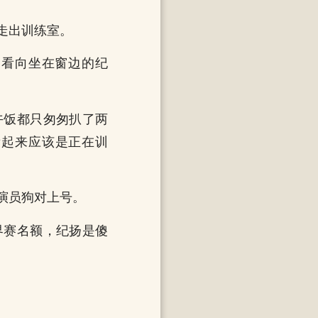
走出训练室。
，看向坐在窗边的纪
午饭都只匆匆扒了两
看起来应该是正在训
演员狗对上号。
界赛名额，纪扬是傻