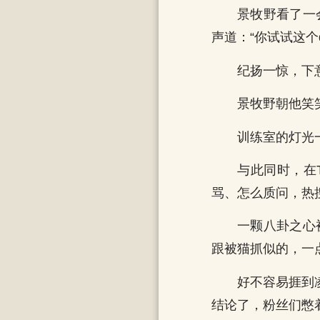
景牧野看了一
声道：“你试试这个d
纪扬一惊，下
景牧野朝他笑
训练室的灯光
与此同时，在
骂、怎么质问，热
一颗八卦之心
跟被猫抓似的，一
好不容易捱到
结论了，粉丝们憋