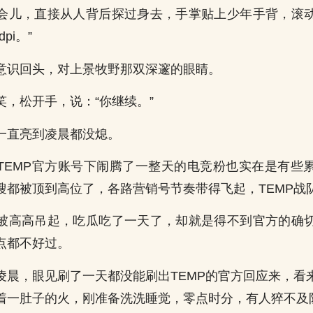
会儿，直接从人背后探过身去，手掌贴上少年手背，滚
pi。”
意识回头，对上景牧野那双深邃的眼睛。
笑，松开手，说：“你继续。”
一直亮到凌晨都没熄。
TEMP官方账号下闹腾了一整天的电竞粉也实在是有些
搜都被顶到高位了，各路营销号节奏带得飞起，TEMP战
被高高吊起，吃瓜吃了一天了，却就是得不到官方的确
点都不好过。
凌晨，眼见刷了一天都没能刷出TEMP的官方回应来，看
着一肚子的火，刚准备洗洗睡觉，零点时分，有人猝不及防