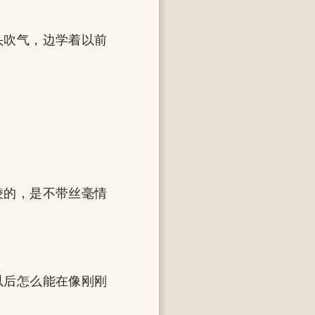
头吹气，边学着以前
。
凌的，是不带丝毫情
以后怎么能在像刚刚