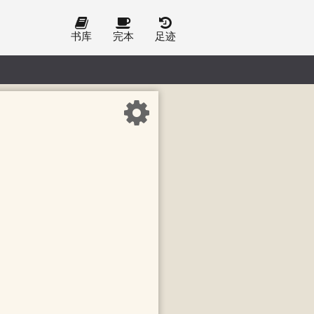
书库
完本
足迹