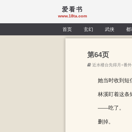
爱看书
www.18ta.com
首页
玄幻
武侠
都
第64页
近水楼台先得月+番外
她当时收到短
林溪盯着这条
——吃了。
删掉。