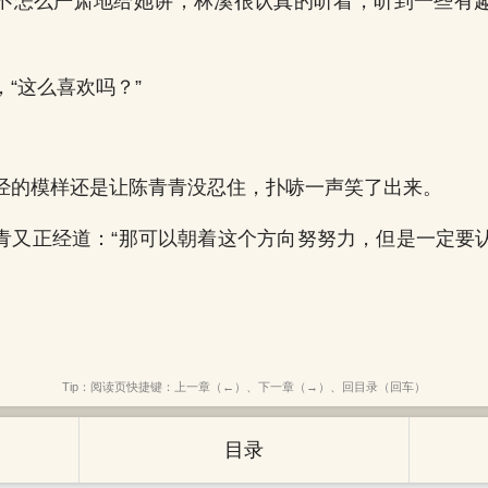
不怎么严肃地给她讲，林溪很认真的听着，听到一些有
“这么喜欢吗？”
经的模样还是让陈青青没忍住，扑哧一声笑了出来。
青又正经道：“那可以朝着这个方向努努力，但是一定要
Tip：阅读页快捷键：上一章（←）、下一章（→）、回目录（回车）
目录