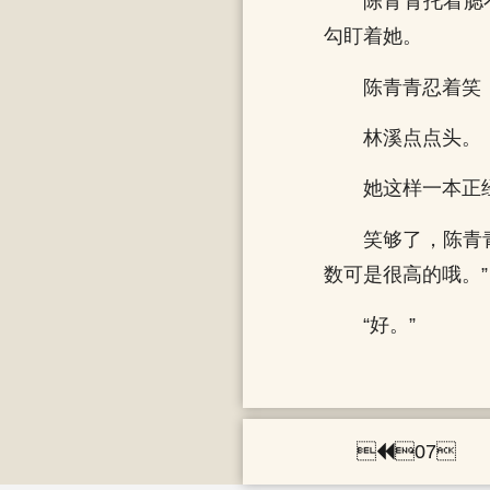
陈青青托着腮
勾盯着她。
陈青青忍着笑，
林溪点点头。
她这样一本正
笑够了，陈青
数可是很高的哦。”
“好。”

07