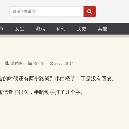
市
女生
游戏
科幻
历史
其他
温暖吗
797 字
2022-10-14
信的时候还有两步路就到小白楼了，于是没有回复。
短信看了很久，半晌动手打了几个字。