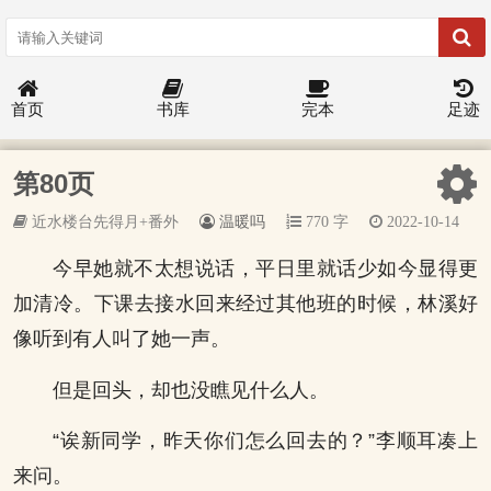
首页
书库
完本
足迹
第80页
近水楼台先得月+番外
温暖吗
770 字
2022-10-14
今早她就不太想说话，平日里就话少如今显得更
加清冷。下课去接水回来经过其他班的时候，林溪好
像听到有人叫了她一声。
但是回头，却也没瞧见什么人。
“诶新同学，昨天你们怎么回去的？”李顺耳凑上
来问。