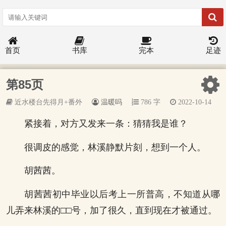
首页
书库
完本
足迹
第85页
近水楼台先得月+番外
温暖吗
786 字
2022-10-14
紧接着，对方又发来一条：猜猜我是谁？
很调皮的感觉，林溪静默片刻，想到一个人。
胡茜茜。
胡茜茜初中毕业以后考上一所普高，不知道从哪
儿弄来林溪的□□号，加了很久，直到现在才被通过。