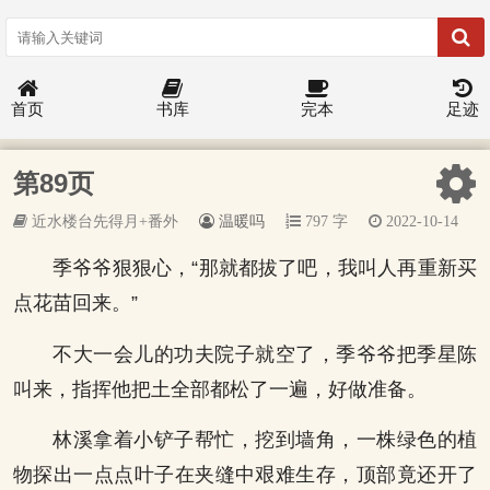
首页
书库
完本
足迹
第89页
近水楼台先得月+番外
温暖吗
797 字
2022-10-14
季爷爷狠狠心，“那就都拔了吧，我叫人再重新买
点花苗回来。”
不大一会儿的功夫院子就空了，季爷爷把季星陈
叫来，指挥他把土全部都松了一遍，好做准备。
林溪拿着小铲子帮忙，挖到墙角，一株绿色的植
物探出一点点叶子在夹缝中艰难生存，顶部竟还开了