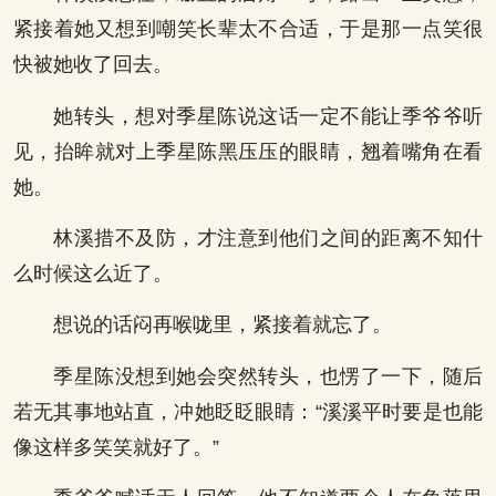
紧接着她又想到嘲笑长辈太不合适，于是那一点笑很
快被她收了回去。
她转头，想对季星陈说这话一定不能让季爷爷听
见，抬眸就对上季星陈黑压压的眼睛，翘着嘴角在看
她。
林溪措不及防，才注意到他们之间的距离不知什
么时候这么近了。
想说的话闷再喉咙里，紧接着就忘了。
季星陈没想到她会突然转头，也愣了一下，随后
若无其事地站直，冲她眨眨眼睛：“溪溪平时要是也能
像这样多笑笑就好了。”