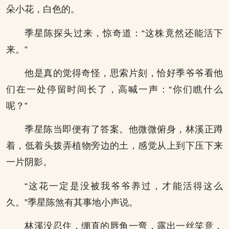
朵小花，白色的。
季星陈探头过来，惊奇道：“这株竟然还能活下
来。”
他是真的觉得奇怪，思索片刻，恰好季爷爷看他
们在一处停留时间长了，高喊一声：“你们瞧什么
呢？”
季星陈当即便有了答案。他微微俯身，林溪正蹲
着，低着头拨弄植物旁边的土，感觉从上到下压下来
一片阴影。
“这花一定是没被我爷爷养过，才能活得这么
久。”季星陈煞有其事地小声说。
林溪没忍住，绷直的唇角一弯，露出一丝笑意，