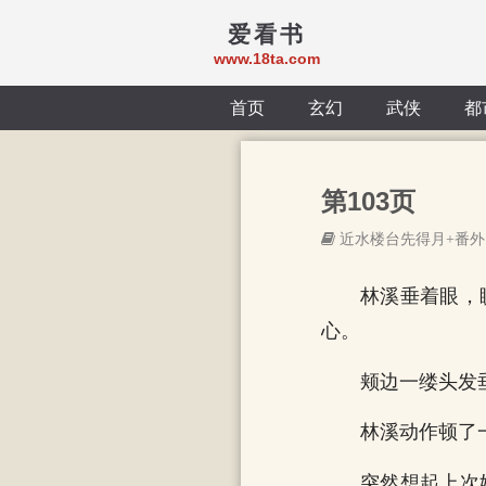
爱看书
www.18ta.com
首页
玄幻
武侠
都
第103页
近水楼台先得月+番外
林溪垂着眼，
心。
颊边一缕头发
林溪动作顿了
突然想起上次