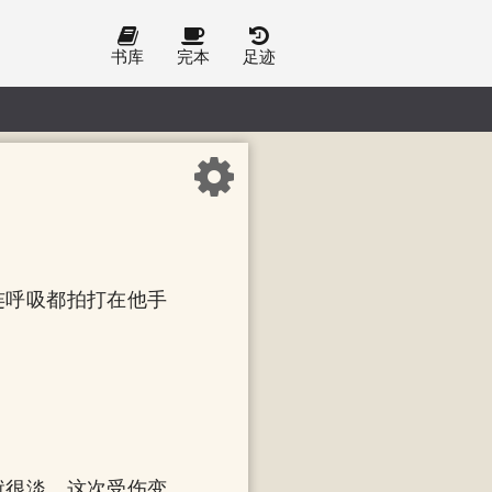
书库
完本
足迹
连呼吸都拍打在他手
就很淡。这次受伤变