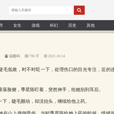
市
女生
游戏
科幻
历史
其他
温暖吗
796 字
2022-10-14
睫毛低敛，时不时眨一下，处理伤口的目光专注，近的
垂落脸侧，季星陈盯着，突然伸手，给她别到耳后。
一下，睫毛颤动，却没抬头，继续给他上药。
她在山上摔倒受伤，当时季星陈给她上药的时候，情绪