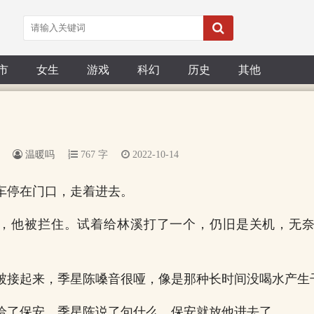
市
女生
游戏
科幻
历史
其他
温暖吗
767 字
2022-10-14
车停在门口，走着进去。
，他被拦住。试着给林溪打了一个，仍旧是关机，无
被接起来，季星陈嗓音很哑，像是那种长时间没喝水产生
给了保安，季星陈说了句什么，保安就放他进去了。