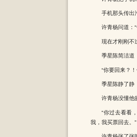
手机那头传出
许青杨问道：
现在才刚刚不
季星陈简洁道：
“你要回来？
季星陈静了静
许青杨没懂他
“你过去看看
我，我买票回去。”
许青杨张了张