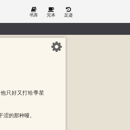
书库
完本
足迹
奈他只好又打给季星
干涩的那种哑。