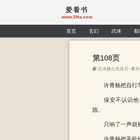
爱看书
www.18ta.com
首页
玄幻
武侠
都
第108页
近水楼台先得月+番外
许青杨把自行
保安不认识他
陈。
只响了一声就
许青杨把手机