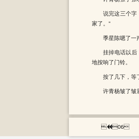
说完这三个字
家了。”
季星陈嗯了一
挂掉电话以后
地按响了门铃。
按了几下，等
许青杨皱了皱

06