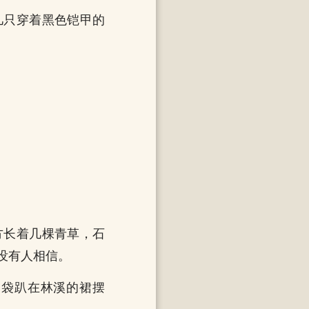
几只穿着黑色铠甲的
方长着几棵青草，石
没有人相信。
脑袋趴在林溪的裙摆