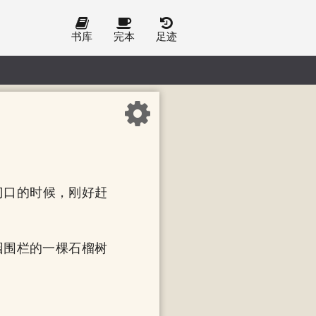
书库
完本
足迹
门口的时候，刚好赶
园围栏的一棵石榴树