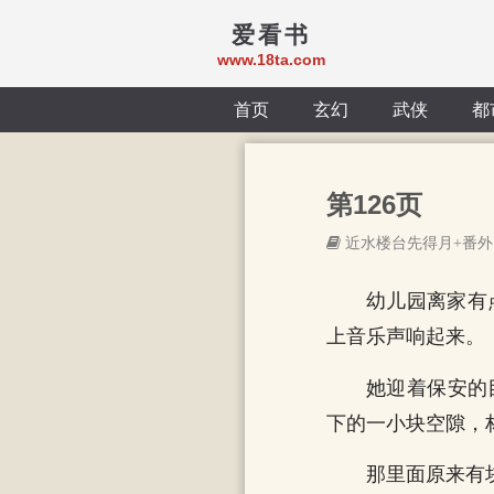
爱看书
www.18ta.com
首页
玄幻
武侠
都
第126页
近水楼台先得月+番外
幼儿园离家有
上音乐声响起来。
她迎着保安的
下的一小块空隙，
那里面原来有