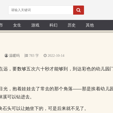
市
女生
游戏
科幻
历史
其他
温暖吗
783 字
2022-10-14
点远，要数够五次六十秒才能够到，到达彩色的幼儿园
目光，抱着娃娃去了常去的那个角落——那是挨着幼儿
林溪可以钻进去。
块石头可以让她坐下的，可是后来就不见了。