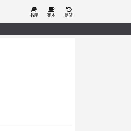
书库
完本
足迹