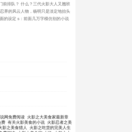
门前排队？ 什么？三代火影大人又翘班
咤忍界的风云人物，杨明只是淡定地抬头
面的设定 s：前面几万字模仿别的小说
说网免费阅读
火影之大美食家最新章
免费
有关火影美食的小说
火影忍者之美
火影之美食猎人
火影之吃货的完美人生