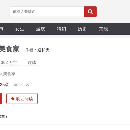
市
女生
游戏
科幻
历史
其他
美食家
作者：
逆长天
362 万字
连载
大美食家
35章
2024-01-27
最近阅读
52章）