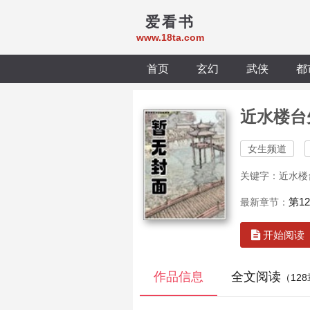
爱看书
www.18ta.com
首页
玄幻
武侠
都
近水楼台
女生频道
关键字：近水楼
第1
最新章节：
开始阅读
作品信息
全文阅读
（12