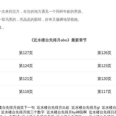
一次来到北方，在住的地方遇见一个同样年龄的男孩。
一双乌黑的，亮晶晶的眼睛，好奇又腼腆地望着她。
线，
《近水楼台先得月abo》最新章节
第127页
第126页
第124页
第123页
第121页
第120页
第118页
第117页
楼台先得月搞笑下一句
近水楼台先得月出处
近水楼台先得月gl
近水楼台
近水楼台先得月猜三个数字
近水楼台先得月by神陌啊
近水楼台先得日