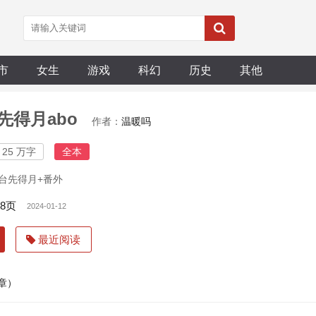
市
女生
游戏
科幻
历史
其他
先得月abo
作者：
温暖吗
25 万字
全本
台先得月+番外
28页
2024-01-12
最近阅读
8章）