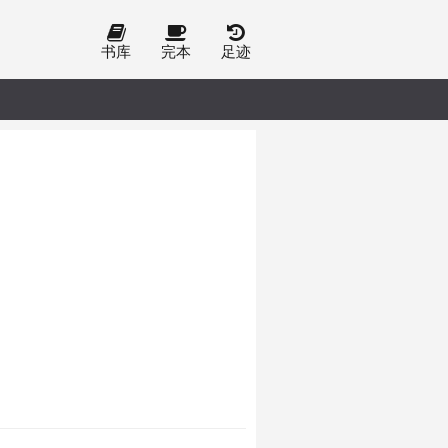
书库
完本
足迹