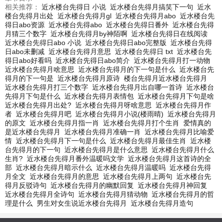
相关推荐：
近水楼台先得日 小说
近水楼台先得月搞笑下一句
近水
楼台先得月出处
近水楼台先得月gl
近水楼台先得月abo
近水楼台先
得日abo资源
近水楼台先得abo
近水楼台先得日番外
近水楼台先得
月猜三个数字
近水楼台先得月by神陌啊
近水楼台先得日在线阅读
近水楼台先得日abo 小说
近水楼台先得日abo完整版
近水楼台先得
日abo未删减
近水楼台先得月意思
近水楼台先得日 txt
近水楼台先
得日abo好看吗
近水楼台先得日abo简介
近水楼台先得月打一动物
近水楼台先得月啥意思
近水楼台先得月的下一句是什么
近水楼台先
得月的下一句是
近水楼台先得月原诗
楼台先得月近水楼台先得月
近水楼台先得月打三个数字
近水楼台先得月出自哪一首诗
近水楼台
先得月下句是什么
近水楼台先得月表情包
近水楼台先得月下句是啥
近水楼台先得月出处?
近水楼台先得月呀啥意思
近水楼台先得月作
者
近水楼台先得月吧
近水楼台先得月小说(楼雨晴)
近水楼台先得月
的原文
近水楼台先得月指一肖
近水楼台先得月打个生肖
爱情真的
是近水楼台先得月
近水楼台先得月准确一肖
近水楼台先得月比喻爱
情
近水楼台先得月下一句是什么
近水楼台先得月最佳生肖
近水楼
台先得月的下一句
近水楼台先得月是什么意思
近水楼台先得月什么
生肖?
近水楼台先得月番外温暖吗文学
近水楼台先得月这首诗的全
部
近水楼台先得月暗示什么
近水楼台先得月温暖吗
近水楼台先得
月全文
近水楼台先得月的意思
近水楼台先得月上两句
近水楼台先
得月反驳诗句
近水楼台先得月的幽默回复
近水楼台先得月神回复
近水楼台先得月全诗句
近水楼台先得月猜动物
近水楼台先得月的哲
理是什么
男生对女生说近水楼台先得月
近水楼台先得月造句