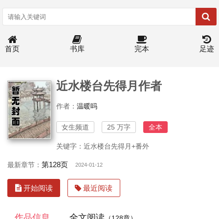
首页
书库
完本
足迹
近水楼台先得月作者
作者：
温暖吗
女生频道
25 万字
全本
关键字：近水楼台先得月+番外
第128页
最新章节：
2024-01-12
开始阅读
最近阅读
作品信息
全文阅读
（128章）