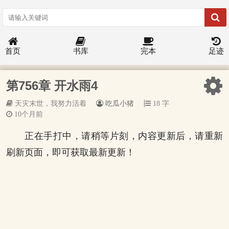
首页
书库
完本
足迹
第756章 开水雨4
天灾末世，我努力活着
吃瓜小猪
18 字
10个月前
正在手打中，请稍等片刻，内容更新后，请重新
刷新页面，即可获取最新更新！