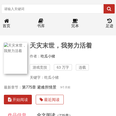
首页
书库
完本
足迹
天灾末世，我努力活着
作者：
吃瓜小猪
游戏竞技
63 万字
连载
关键字：吃瓜小猪
第775章 避难所情景
最新章节：
9个月前
开始阅读
最近阅读
作品信息
全文阅读
（725章）