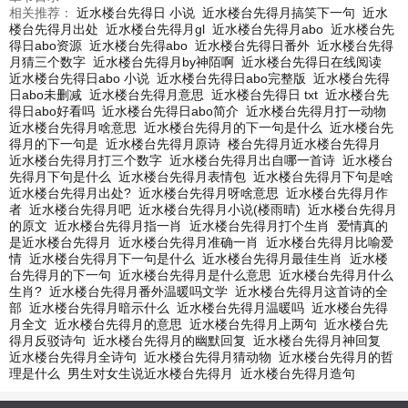
相关推荐：
近水楼台先得日 小说
近水楼台先得月搞笑下一句
近水
楼台先得月出处
近水楼台先得月gl
近水楼台先得月abo
近水楼台先
得日abo资源
近水楼台先得abo
近水楼台先得日番外
近水楼台先得
月猜三个数字
近水楼台先得月by神陌啊
近水楼台先得日在线阅读
近水楼台先得日abo 小说
近水楼台先得日abo完整版
近水楼台先得
日abo未删减
近水楼台先得月意思
近水楼台先得日 txt
近水楼台先
得日abo好看吗
近水楼台先得日abo简介
近水楼台先得月打一动物
近水楼台先得月啥意思
近水楼台先得月的下一句是什么
近水楼台先
得月的下一句是
近水楼台先得月原诗
楼台先得月近水楼台先得月
近水楼台先得月打三个数字
近水楼台先得月出自哪一首诗
近水楼台
先得月下句是什么
近水楼台先得月表情包
近水楼台先得月下句是啥
近水楼台先得月出处?
近水楼台先得月呀啥意思
近水楼台先得月作
者
近水楼台先得月吧
近水楼台先得月小说(楼雨晴)
近水楼台先得月
的原文
近水楼台先得月指一肖
近水楼台先得月打个生肖
爱情真的
是近水楼台先得月
近水楼台先得月准确一肖
近水楼台先得月比喻爱
情
近水楼台先得月下一句是什么
近水楼台先得月最佳生肖
近水楼
台先得月的下一句
近水楼台先得月是什么意思
近水楼台先得月什么
生肖?
近水楼台先得月番外温暖吗文学
近水楼台先得月这首诗的全
部
近水楼台先得月暗示什么
近水楼台先得月温暖吗
近水楼台先得
月全文
近水楼台先得月的意思
近水楼台先得月上两句
近水楼台先
得月反驳诗句
近水楼台先得月的幽默回复
近水楼台先得月神回复
近水楼台先得月全诗句
近水楼台先得月猜动物
近水楼台先得月的哲
理是什么
男生对女生说近水楼台先得月
近水楼台先得月造句